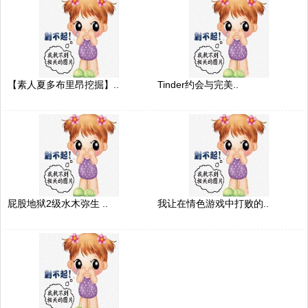
【素人夏多布里昂挖掘】..
Tinder约会与完美..
屁股地狱2级水木弥生 ..
我让在情色游戏中打败的..